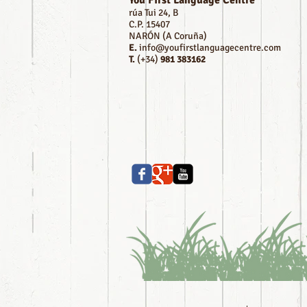
You First Language Centre
rúa Tui 24, B
C.P. 15407
NARÓN (A Coruña)
E.
info@youfirstlanguagecentre.com
T.
(+34)
981 383162