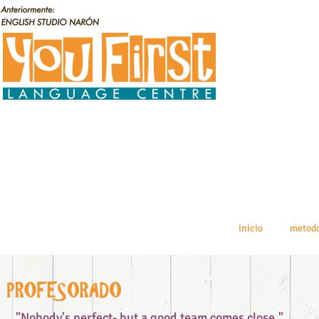
inicio
metodo
"Nobody's perfect- but a good team
comes close."