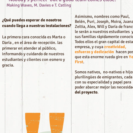
Making Waves, M. Davies e T. Catling
Asimismo, nombres como Paul,
¿Qué puedes esperar de nosotros
Belén, Puri, Joseph, Moira, Juan
cuando llega a nuestras instalaciones?
Zeltia, Alex, Will y Daría de fran
le serán a nuestros estudiantes 
sus familias rápidamente conoci
La primera cara conocida es Marta o
Todos ellos el gran capital de esta
Daría , en el área de recepción. las
empresa, y cuya
creatividad,
primerar en atender al público,
esfuerzo y dedicación
hacen pos
informando y cuidando de nuestros
que esta enorme rueda gire en
Y
estudiantes y clientes con esmero y
First
.
gracia.
Somos nativos, no-nativos e hijo
plurilingües de emigrantes, cada
con su especialidad y papel para
poder abarcar mejor las necesida
del proyecto
.