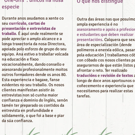
“One-offs”: únicos na nosa
O que nos distingue
especie
Durante anos axudamos a xente co
Outra das áreas nas que posuím
seu
currículo
,
cartas de
ampla experiencia é no
presentación
e
entrevistas de
asesoramento e apoio a profesio
traballo
. É aquí onde realmente se
e estudantes que deben realizar
pode apreciar o amplo alcance e a
presentacións
. Calquera que sex
longa traxectoria da nosa Directora,
área de especialización (dende
apoiada polo esforzo de grupo do seu
polímeros a enerxía eólica, pasa
equipo. Ana estivo a traballar volcada
pola educación ) traballamos có
na educación e fíxoo
con cóbado cos nosos clientes p
vocacionalmente, dando consello e
asegurarnos de que están listos 
asesorando profesionalmente moitos
afrontar o reto. Ter realizado
outros formadores dende os anos 80.
traducións
e
revisión de textos
Esta experiencia e bagaxe, fanse
longo de doce anos aportounos o
evidentes no seu traballo. Os nosos
coñecemento e experiencia que
clientes manifestan asistir ás
necesitamos para realizar estas
entrevistas non só cunha maior
tarefas.
confianza e dominio do inglés, senón
tamén ter preparado os contidos da
entrevista en profundidade e
solidamente, o que foi a base e piar
da súa confianza.