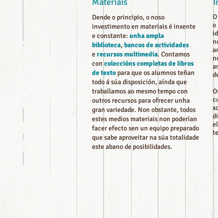
Materiais
I
O
Dende o principio, o noso
o
investimento en materiais é inxente
i
e constante:
unha ampla
n
biblioteca
,
bancos de actividades
a
e
recursos multimedia
. Contamos
n
con
coleccións completas de libros
a
de texto
para que os alumnos teñan
d
todo á súa disposición, aínda que
traballamos ao mesmo tempo con
O
c
outros recursos para ofrecer unha
x
gran variedade. Non obstante, todos
d
estes medios materiais non poderían
e
facer efecto sen un equipo preparado
t
que sabe aproveitar na súa totalidade
este abano de posibilidades.