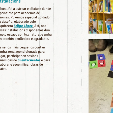
nstalacións
 local foi a estrear e elixiuse dende
 principio para academia de
diomas. Puxemos especial coidado
o deseño, elaborado polo
rquitecto
Felipe López
.
Así, nas
osas instalacións dispoñemos dun
mplo espazo con luz natural e unha
ecoración acolledora e agradable.
s nenos máis pequenos contan
unha zona acondicionada para
ogar, participar en sesións
inámicas de
cuentacuentos
e para
laborar e escenificar obras de
eatro.