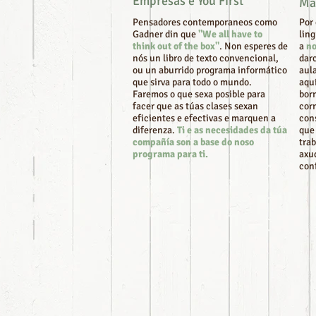
Empresas e You First
Mai
Pensadores contemporaneos como
Por
Gadner din que
"We all have to
lin
think out of the box"
. Non esperes de
a
no
nós un libro de texto convencional,
darc
ou un aburrido programa informático
aula
que sirva para todo o mundo.
aqu
Faremos o que sexa posible para
borr
facer que as túas clases sexan
cor
eficientes e efectivas e marquen a
cons
diferenza.
Ti e as necesidades da túa
que
compañía son a base do noso
trab
programa para ti.
axu
con