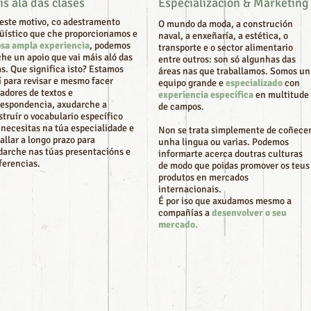
s alá das clases
Especialización & Marketing
 este motivo, co adestramento
O mundo da moda, a construción
güístico que che proporcionamos e
naval, a enxeñaría, a estética, o
sa ampla experiencia
, podemos
transporte e o sector alimentario
he un apoio que vai máis aló das
entre outros: son só algunhas das
s. Que significa isto? Estamos
áreas nas que traballamos. Somos un
í para revisar e mesmo facer
equipo grande e
especializado
con
adores de textos e
experiencia
específica
en multitude
respondencia, axudarche a
de campos.
truír o vocabulario específico
 necesitas na túa especialidade e
Non se trata simplemente de coñece
allar a longo prazo para
unha lingua ou varias. Podemos
darche nas túas presentacións e
informarte acerca doutras culturas
ferencias.
de modo que poidas promover os teus
produtos en mercados
internacionais.
É por iso que axudamos mesmo a
compañías a
desenvolver o seu
mercado.